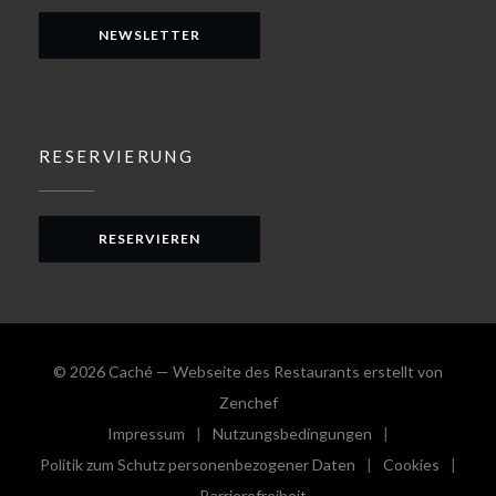
NEWSLETTER
RESERVIERUNG
RESERVIEREN
© 2026 Caché — Webseite des Restaurants erstellt von
((öffnet ein neues Fenster))
Zenchef
Impressum
Nutzungsbedingungen
((öffnet ein neues Fenster))
((öffnet ein neues Fenster))
Politik zum Schutz personenbezogener Daten
Cookies
((öffnet ein neues Fenster))
((öffnet e
Barrierefreiheit