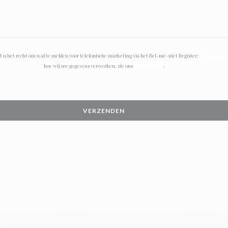
 u het recht om u af te melden voor telefonische marketing via het Bel-me-niet Register:
bel-me-niet
hoe wij uw gegevens verwerken, zie ons
privacybeleid
.