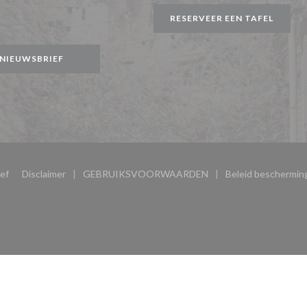
ster))
RESERVEER EEN TAFEL
gram ((opent in een nieuw venster))
NIEUWSBRIEF
((opent in een nieuw venster))
ef
Disclaimer
GEBRUIKSVOORWAARDEN
Beleid beschermi
((opent in een nieuw venster))
((opent in een nieuw venster))