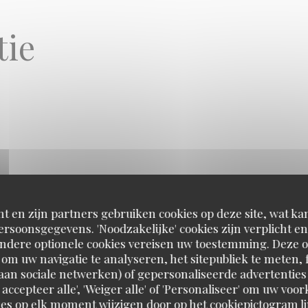
tie
t en zijn partners gebruiken cookies op deze site, wat kan
rsoonsgegevens. 'Noodzakelijke' cookies zijn verplicht 
Andere optionele cookies vereisen uw toestemming. Deze o
om uw navigatie te analyseren, het sitepubliek te meten, f
d aan sociale netwerken) of gepersonaliseerde advertenties
Alexandre Dumas
 accepteer alle', 'Weiger alle' of 'Personaliseer' om uw vo
es op elk moment wijzigen door op het cookiepictogram l
Charonne