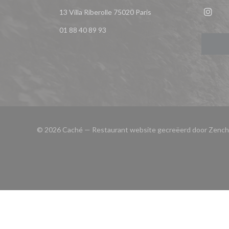
((opent in een nieuw ven
13 Villa Riberolle 75020 Paris
Insta
01 88 40 89 93
© 2026 Caché — Restaurant website gecreëerd door
Zench