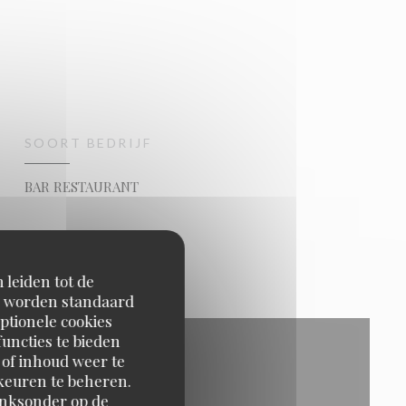
SOORT BEDRIJF
BAR RESTAURANT
 leiden tot de
en worden standaard
ptionele cookies
uncties te bieden
 of inhoud weer te
orkeuren te beheren.
inksonder op de