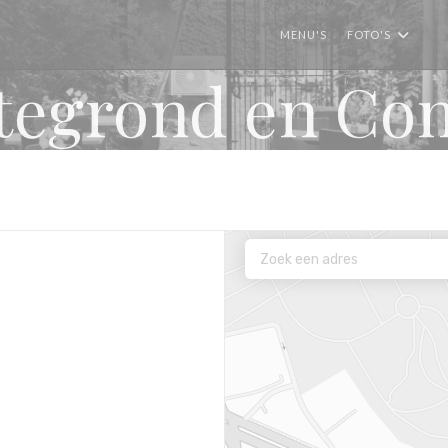
MENU'S
FOTO'S
((
ttegrond en Con
enster))