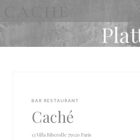
Cookies beheer paneel
Pla
BAR RESTAURANT
Caché
((opent in een nieuw v
13 Villa Riberolle 75020 Paris