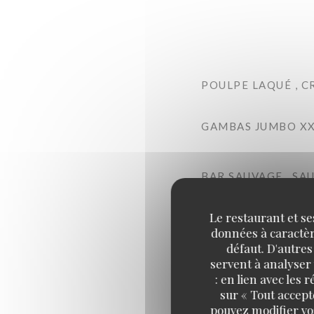
POULPE LAQUÉ , C
GAMBAS JUMBO XXL
BAR SAUVAGE , SA
Le restaurant et se
données à caractère
TURBOT SAUVAGE ,
défaut. D'autres
servent à analyser 
: en lien avec les
DAURADE SAUVAGE 
sur « Tout accept
pouvez modifier vo