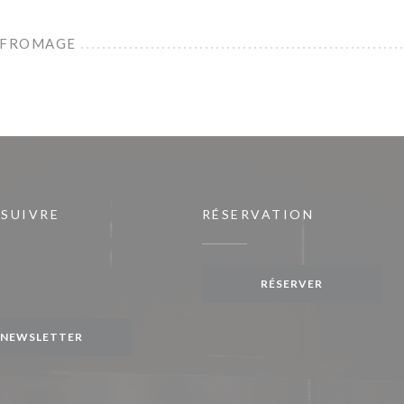
 FROMAGE
 SUIVRE
RÉSERVATION
être))
RÉSERVER
gram ((ouvre une nouvelle fenêtre))
NEWSLETTER