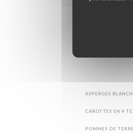
FAUX FILET D’ARG
CÔTE DE BŒUF DE G
ASPERGES BLANCHE
CAROTTES EN 4 T
POMMES DE TERRE