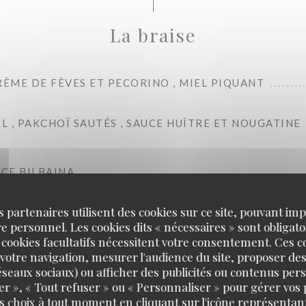
La braise
RÈME DE FÈVES ET PECORINO , MIEL PIQUANT
 , PAKCHOÏ SAUTÉS , SAUCE HUÎTRE ET NOUGATINE
UCE BILBAINA
s partenaires utilisent des cookies sur ce site, pouvant impl
 personnel. Les cookies dits « nécessaires » sont obligatoi
 SAUCE BILBAINA
 cookies facultatifs nécessitent votre consentement. Ces co
votre navigation, mesurer l'audience du site, proposer des
 réseaux sociaux) ou afficher des publicités ou contenus per
, SAUCE BILBAINA
er », « Tout refuser » ou « Personnaliser » pour gérer vos
s choix à tout moment en cliquant sur l'icône représentant